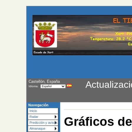
Castellón, España
Actualizac
Idioma:
Navegación
Inicio
Gráficos de
Radar
Predicción y avisos
Almanaque