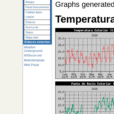
Graphs generated
Relojes
Panel instrumentos
Calidad datos
Temperatur
CWOP
Enlaces
Acerca de
Status
Mapa web
Enlaces externos
Weather
Underground
WXforum.net
Meteotemplate
Web Pcpal.