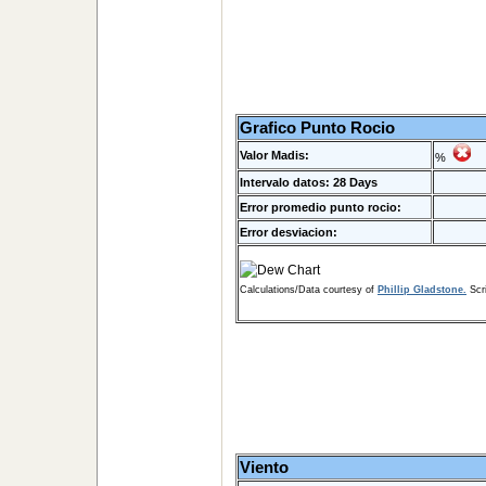
Grafico Punto Rocio
Valor Madis:
%
Intervalo datos: 28 Days
Error promedio punto rocio:
Error desviacion:
Calculations/Data courtesy of
Phillip Gladstone.
Scri
Viento