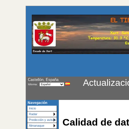
Castellón, España
Actualizaci
Idioma:
Navegación
Inicio
Radar
Calidad de dat
Predicción y avisos
Almanaque