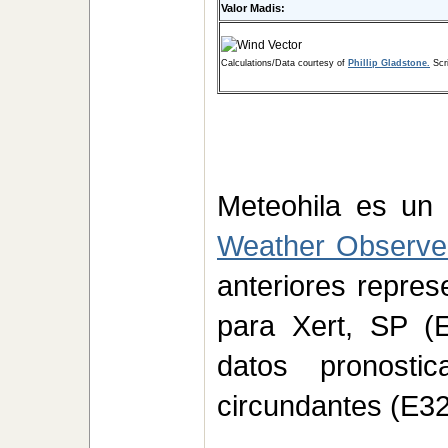
Valor Madis:
Calculations/Data courtesy of
Phillip Gladstone.
Scri
Meteohila es un
Weather Observe
anteriores repre
para Xert, SP (
datos pronosti
circundantes (E32