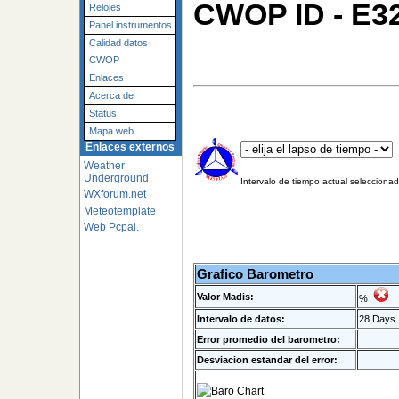
CWOP ID - E3
Relojes
Panel instrumentos
Calidad datos
CWOP
Enlaces
Acerca de
Status
Mapa web
Enlaces externos
Weather
Underground
Intervalo de tiempo actual selecciona
WXforum.net
Meteotemplate
Web Pcpal.
Grafico Barometro
Valor Madis:
%
Intervalo de datos:
28 Days
Error promedio del barometro:
Desviacion estandar del error: