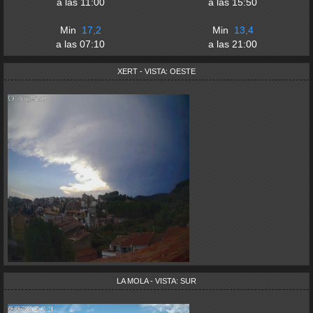
a las
11:00
a las
15:50
Min
17,2
Min
13,4
a las
07:10
a las
21:00
XERT - VISTA: OESTE
LA MOLA - VISTA: SUR