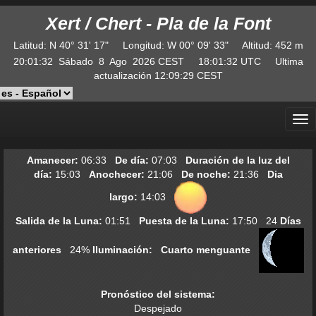
Xert / Chert - Pla de la Font
Latitud
:
N
40° 31' 17"
Longitud
:
W
00° 09' 33"
Altitud
: 452 m
20:01:32
Sábado
8
Ago
2026
CEST
18:01:32
UTC
Ultima
actualización
12:09:29
CEST
Amanecer:
06:33
De día:
07:03
Duración de la luz del
día:
15:03
Anochecer:
21:06
De noche:
21:36
Dia
largo:
14:03
Salida de la Luna:
01:51
Puesta de la Luna:
17:50
24
Días
anteriores
24
%
Iluminación:
Cuarto menguante
Pronóstico del sistema
:
Despejado