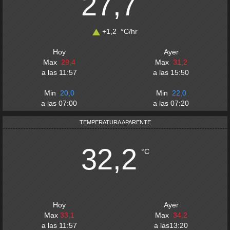
27,7
+1,2
°C
/hr
Hoy
Ayer
Max
29,4
Max
31,2
a las
11:57
a las
15:50
Min
20,0
Min
22,0
a las
07:00
a las
07:20
TEMPERATURA APARENTE
32,2
°C
Hoy
Ayer
Max
33,1
Max
34,2
a las
11:57
a las
13:20