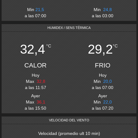
Min
21,5
Min
24,8
a las
07:00
a las
03:00
HUMIDEX / SENS TÉRMICA
32,4
29,2
°C
°C
CALOR
FRIO
Hoy
Hoy
Max
32,8
Min
20,0
a las
11:57
a las
07:00
Ayer
Ayer
Max
36,1
Min
22,0
a las
15:50
a las
07:20
VELOCIDAD DEL VIENTO
Velocidad
(
promedio ult 10 min
)