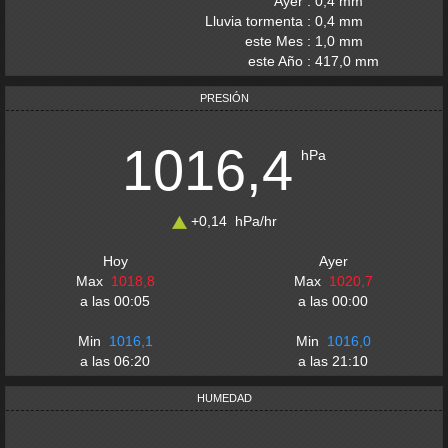
Ayer
:
0,4
mm
Lluvia tormenta
:
0,4
mm
este Mes
:
1,0
mm
este Año
:
417,0
mm
PRESIÓN
1016,4
hPa
+0,14
hPa
/hr
Hoy
Ayer
Max
1018,8
Max
1020,7
a las
00:05
a las
00:00
Min
1016,1
Min
1016,0
a las
06:20
a las
21:10
HUMEDAD