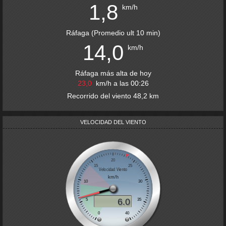
1,8
km/h
Ráfaga
(
Promedio ult 10 min
)
14,0
km/h
Ráfaga más alta de hoy
23,0
km/h
a las
00:26
Recorrido del viento
48,2
km
VELOCIDAD DEL VIENTO