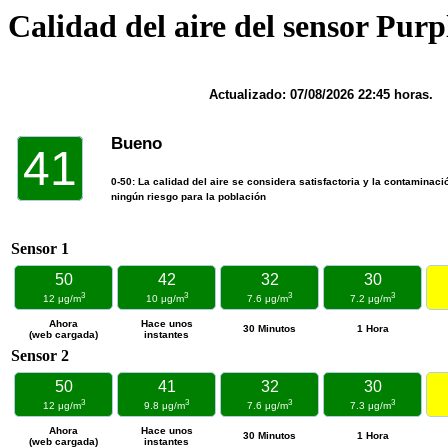
Calidad del aire del sensor Purp
Actualizado:
07/08/2026 22:45
horas.
Bueno
41
0-50: La calidad del aire se considera satisfactoria y la contaminac
ningún riesgo para la población
Sensor 1
50
42
32
30
3
3
3
3
12 μg/m
10 μg/m
7.6 μg/m
7.2 μg/m
Ahora
Hace unos
30 Minutos
1 Hora
(web cargada)
instantes
Sensor 2
50
41
32
30
3
3
3
3
12 μg/m
9.8 μg/m
7.6 μg/m
7.3 μg/m
Ahora
Hace unos
30 Minutos
1 Hora
(web cargada)
instantes