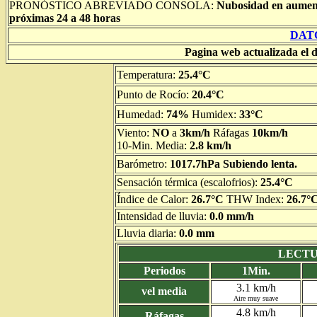
PRONÓSTICO ABREVIADO CONSOLA:
Nubosidad en aumento
próximas 24 a 48 horas
DAT
Pagina web actualizada el di
Temperatura:
25.4°C
Punto de Rocío:
20.4°C
Humedad:
74%
Humidex:
33°C
Viento:
NO
a
3km/h
Ráfagas
10km/h
10-Min. Media:
2.8 km/h
Barómetro:
1017.7hPa Subiendo lenta.
Sensación térmica (escalofrios):
25.4°C
Índice de Calor:
26.7°C
THW Index:
26.7°
Intensidad de lluvia:
0.0 mm/h
Lluvia diaria:
0.0 mm
LECTU
Periodos
1Min.
3.1 km/h
vel media
Aire muy suave
4.8 km/h
Ráfagas