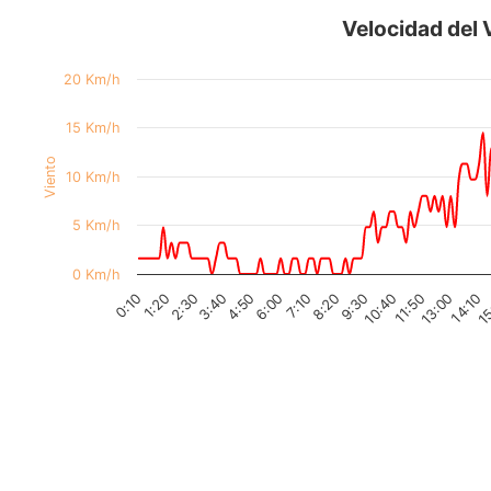
Velocidad del 
20 Km/h
15 Km/h
Viento
10 Km/h
5 Km/h
0 Km/h
6:00
10:40
0:10
15
4:50
9:30
14:10
3:40
8:20
13:00
2:30
7:10
11:50
1:20