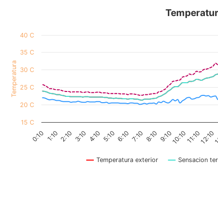
Temperatur
40 C
35 C
Temperatura
30 C
25 C
20 C
15 C
1
0:10
1:10
2:10
3:10
4:10
5:10
6:10
7:10
8:10
9:10
10:10
11:10
12:10
Temperatura exterior
Sensacion te