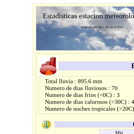
Estadisticas estacion meteorol
Generado por Xert, Pla de la Font