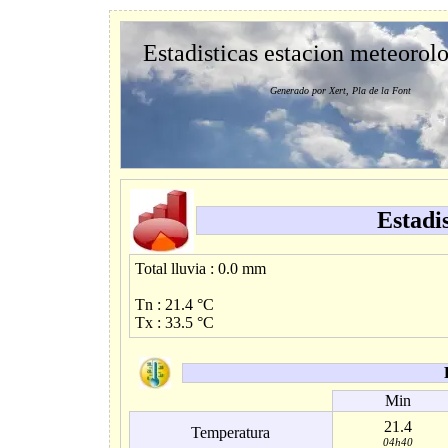
Estadisticas estacion meteorol
Generado por Xert, Pla de la Font