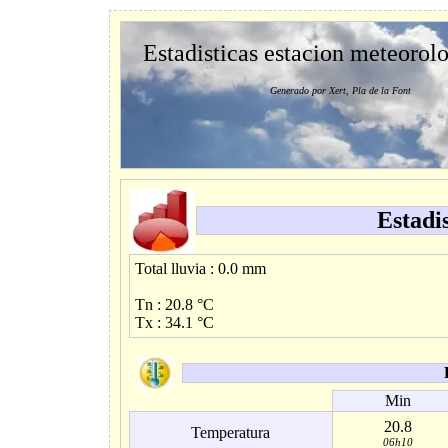
Estadisticas estacion meteorol
Generado por Xert, Pla de la Font