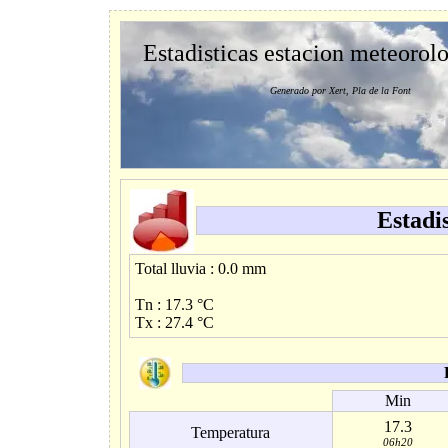
Estadisticas estacion meteorol
Generado por Xert, Pla de la Font