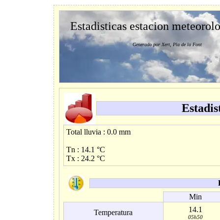
Estadisticas estacion meteorol
Generado por Xert, Pla de la Font