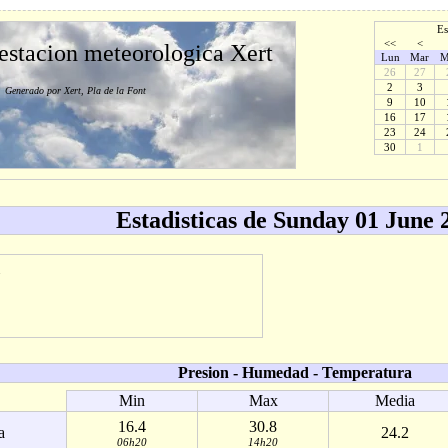
Es
<<
<
 estacion meteorologica Xert
Lun
Mar
M
26
27
2
3
Generado por Xert, Pla de la Font
9
10
16
17
23
24
30
1