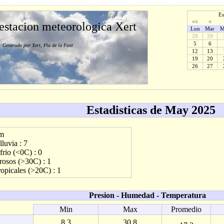
Es
<<
<
 estacion meteorologica Xert
Lun
Mar
M
28
29
5
6
Generado por Xert, Pla de la Font
12
13
19
20
26
27