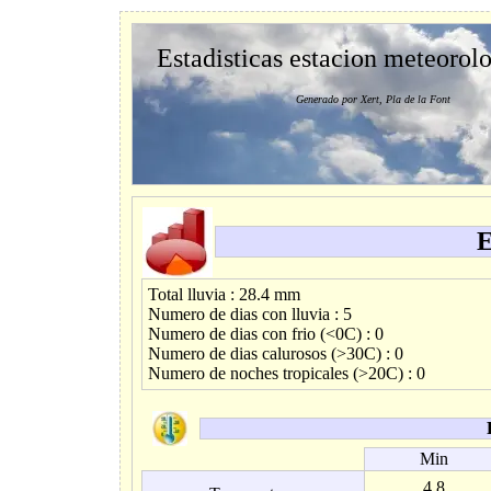
Estadisticas estacion meteorol
Generado por Xert, Pla de la Font