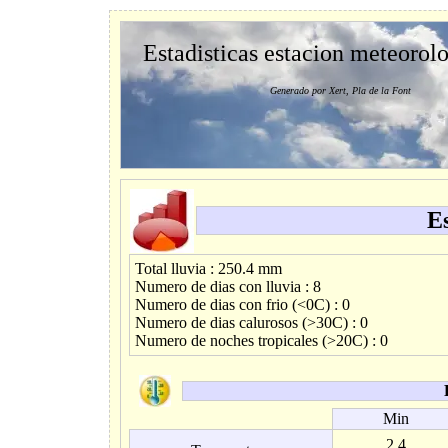
Estadisticas estacion meteorol
Generado por Xert, Pla de la Font