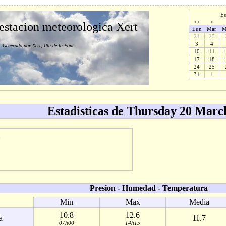
Es
<<
<
 estacion meteorologica Xert
Lun
Mar
M
24
25
3
4
Generado por Xert, Pla de la Font
10
11
17
18
24
25
31
1