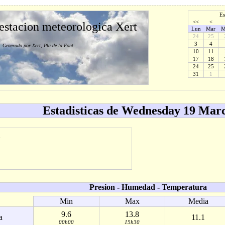
Es
<<
<
 estacion meteorologica Xert
Lun
Mar
M
24
25
3
4
Generado por Xert, Pla de la Font
10
11
17
18
24
25
31
1