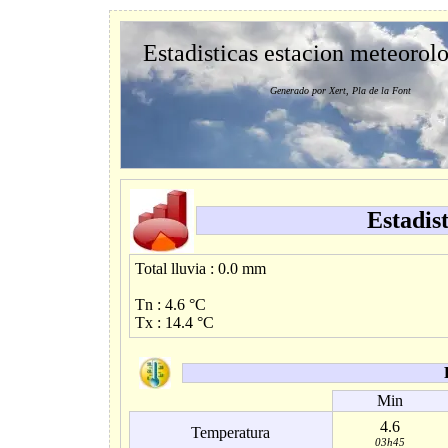
Estadisticas estacion meteorol
Generado por Xert, Pla de la Font