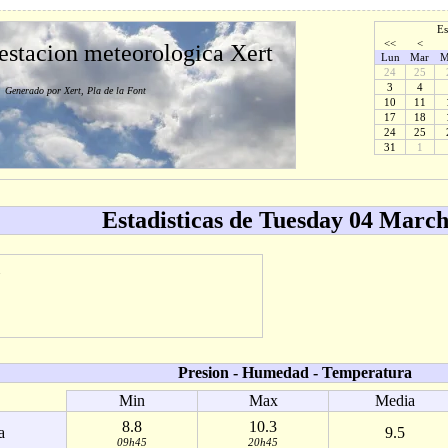
Es
<<
<
 estacion meteorologica Xert
Lun
Mar
M
24
25
3
4
Generado por Xert, Pla de la Font
10
11
17
18
24
25
31
1