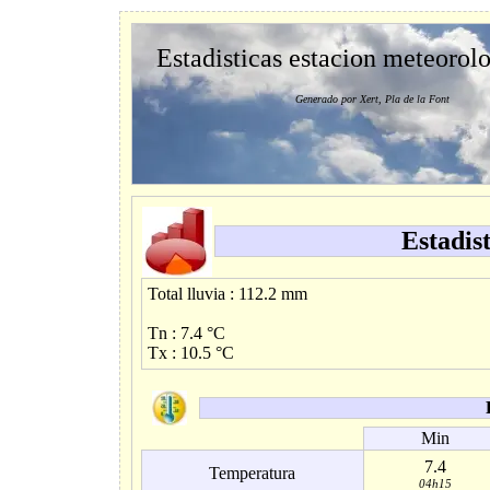
Estadisticas estacion meteorol
Generado por Xert, Pla de la Font