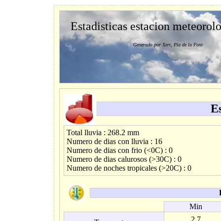
Estadisticas estacion meteorol
Generado por Xert, Pla de la Font