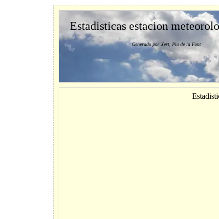
Estadisticas estacion meteorol
Generado por Xert, Pla de la Font