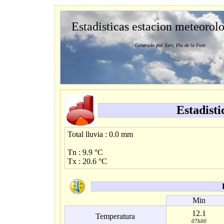
Estadisticas estacion meteorol
Generado por Xert, Pla de la Font