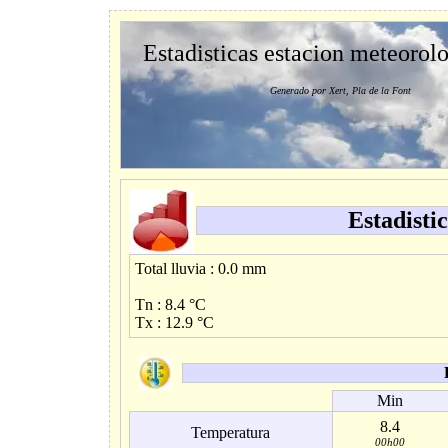
Estadisticas estacion meteorol
Generado por Xert, Pla de la Font