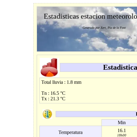
Estadisticas estacion meteorol
Generado por Xert, Pla de la Font