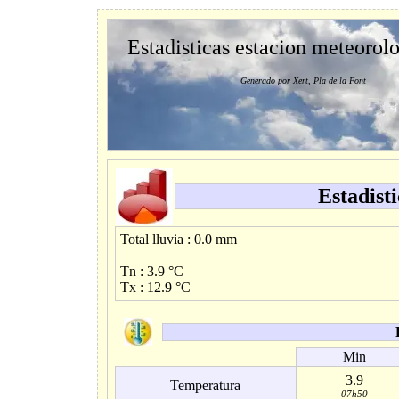
Estadisticas estacion meteorol
Generado por Xert, Pla de la Font