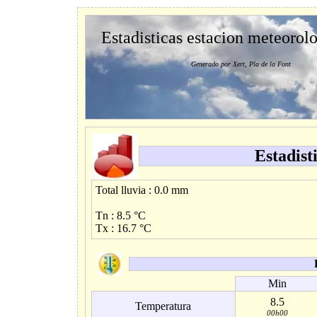
Estadisticas estacion meteorol
Generado por Xert, Pla de la Font