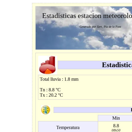
Estadisticas estacion meteorol
Generado por Xert, Pla de la Font