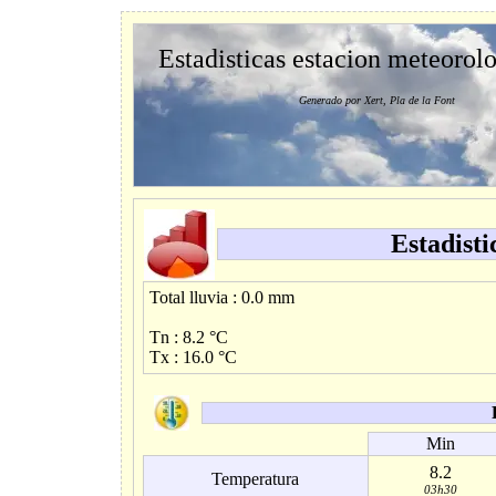
Estadisticas estacion meteorol
Generado por Xert, Pla de la Font