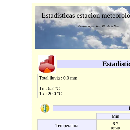
Estadisticas estacion meteorol
Generado por Xert, Pla de la Font