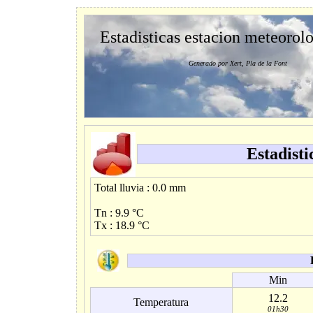
Estadisticas estacion meteorol
Generado por Xert, Pla de la Font