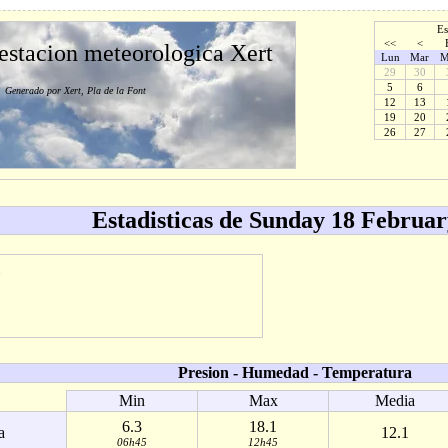
Es
<<
<
 estacion meteorologica Xert
Lun
Mar
M
29
30
5
6
Generado por Xert, Pla de la Font
12
13
19
20
26
27