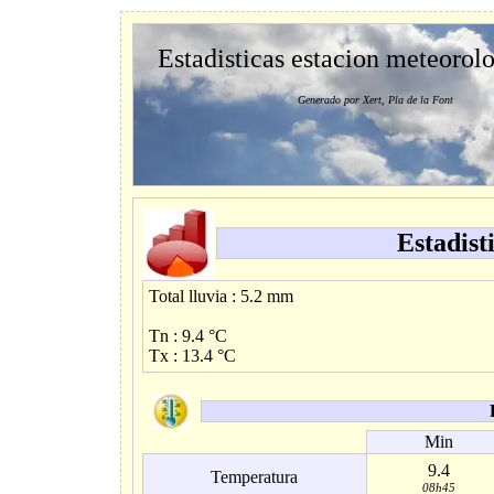
Estadisticas estacion meteorol
Generado por Xert, Pla de la Font