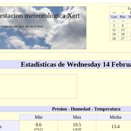
Es
<<
<
 estacion meteorologica Xert
Lun
Mar
M
29
30
5
6
Generado por Xert, Pla de la Font
12
13
19
20
26
27