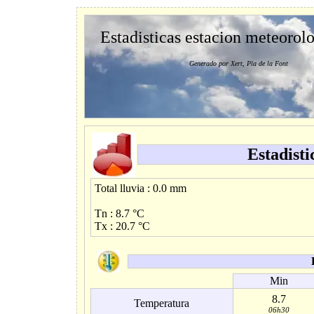
Estadisticas estacion meteorol
Generado por Xert, Pla de la Font