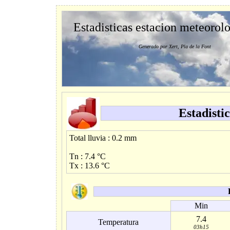
Estadisticas estacion meteorol
Generado por Xert, Pla de la Font