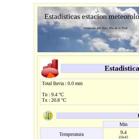
Estadisticas estacion meteorol
Generado por Xert, Pla de la Font