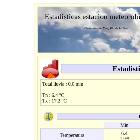
Estadisticas estacion meteorol
Generado por Xert, Pla de la Font