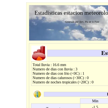
Estadisticas estacion meteorol
Generado por Xert, Pla de la Font