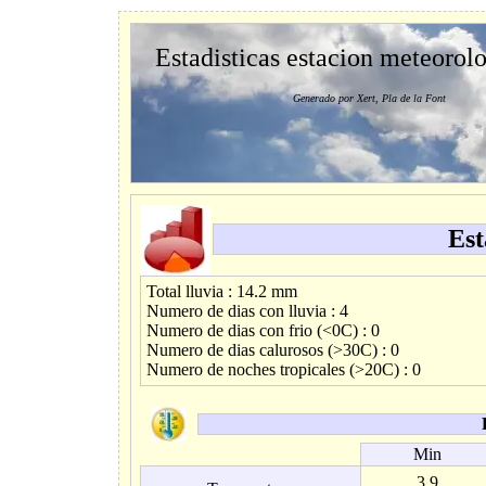
Estadisticas estacion meteorol
Generado por Xert, Pla de la Font