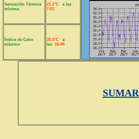
Sensación Térmica
21.1°C
a las
mínima
7:03
Índice de Calor
35.0°C
a
máximo
las
16:48
SUMAR