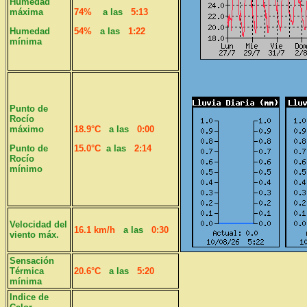
Humedad
máxima
74%
a las
5:13
Humedad
54%
a las
1:22
mínima
Punto de
Rocío
máximo
18.9°C
a las
0:00
Punto de
15.0°C
a las
2:14
Rocío
mínimo
Velocidad del
16.1 km/h
a las
0:30
viento máx.
Sensación
Térmica
20.6°C
a las
5:20
mínima
Indice de